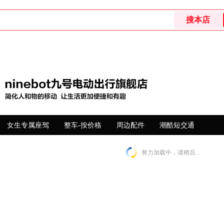
女生专属座驾
整车-按价格
周边配件
潮酷短交通
努力加载中，请稍后...